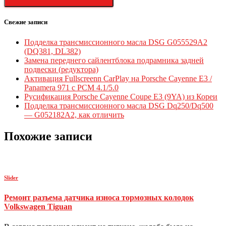
Свежие записи
Подделка трансмиссионного масла DSG G055529A2
(DQ381, DL382)
Замена переднего сайлентблока подрамника задней
подвески (редуктора)
Активация Fullscreenn CarPlay на Porsche Cayenne E3 /
Panamera 971 c PCM 4.1/5.0
Русификация Porsche Cayenne Coupe E3 (9YA) из Кореи
Подделка трансмиссионного масла DSG Dq250/Dq500
— G052182A2, как отличить
Похожие записи
Slider
Ремонт разъема датчика износа тормозных колодок
Volkswagen Tiguan