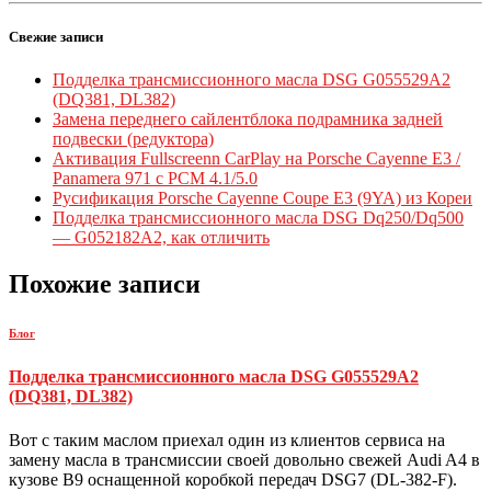
Свежие записи
Подделка трансмиссионного масла DSG G055529A2
(DQ381, DL382)
Замена переднего сайлентблока подрамника задней
подвески (редуктора)
Активация Fullscreenn CarPlay на Porsche Cayenne E3 /
Panamera 971 c PCM 4.1/5.0
Русификация Porsche Cayenne Coupe E3 (9YA) из Кореи
Подделка трансмиссионного масла DSG Dq250/Dq500
— G052182A2, как отличить
Похожие записи
Блог
Подделка трансмиссионного масла DSG G055529A2
(DQ381, DL382)
Вот с таким маслом приехал один из клиентов сервиса на
замену масла в трансмиссии своей довольно свежей Audi A4 в
кузове B9 оснащенной коробкой передач DSG7 (DL-382-F).