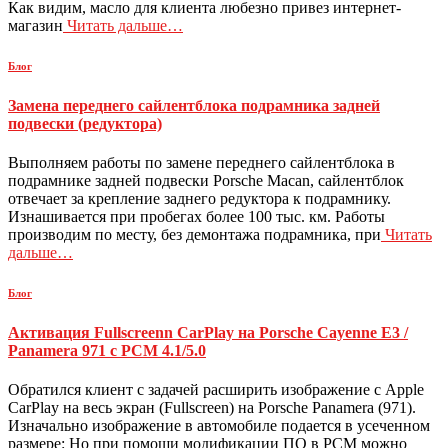
Как видим, масло для клиента любезно привез интернет-
магазин
Читать дальше…
Блог
Замена переднего сайлентблока подрамника задней
подвески (редуктора)
Выполняем работы по замене переднего сайлентблока в
подрамнике задней подвески Porsche Macan, сайлентблок
отвечает за крепление заднего редуктора к подрамнику.
Изнашивается при пробегах более 100 тыс. км. Работы
производим по месту, без демонтажа подрамника, при
Читать
дальше…
Блог
Активация Fullscreenn CarPlay на Porsche Cayenne E3 /
Panamera 971 c PCM 4.1/5.0
Обратился клиент с задачей расширить изображение с Apple
CarPlay на весь экран (Fullscreen) на Porsche Panamera (971).
Изначально изображение в автомобиле подается в усеченном
размере: Но при помощи модификации ПО в PCM можно